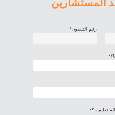
د المستشارين
رقم التليفون
*
ا؟
*
لة تعليمية؟
*