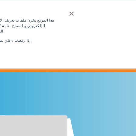
×
اتصل بنا
إقتبس
اختبار مجاني للغة ال
هذا الموقع يخزن ملفات تعريف الا
الإلكتروني والسماح لنا بت
ال
تسجيل الدخول
AR
إذا رفضت ، فلن يت
الأماكن
بر