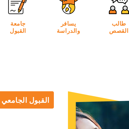
طالب
يسافر
جامعة
القصص
والدراسة
القبول
القبول الجامعي