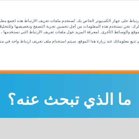
إنجليزية
قدم الآن
كتيب رقمي
رتباط على جهاز الكمبيوتر الخاص بك. تُستخدم ملفات تعريف الارتباط هذه لجمع معل
ذكرك. نحن نستخدم هذه المعلومات من أجل تحسين تجربة التصفح وتخصيصها وللتحليلا
موقع والوسائط الأخرى. لمعرفة المزيد حول ملفات تعريف الارتباط التي نستخدمها ،
م تتبع معلوماتك عند زيارة هذا الموقع. سيتم استخدام ملف تعريف ارتباط واحد في 
امج اللغة الإنجليزية
برامج الجامعة
كيفية
ما الذي تبحث عنه؟