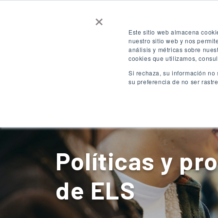
×
Contáctenos
Consigue una cotizaci
Este sitio web almacena cooki
nuestro sitio web y nos permi
análisis y métricas sobre nues
ACCESO
ES
cookies que utilizamos, consul
Si rechaza, su información no 
su preferencia de no ser rastr
Destinos
Políticas y p
de ELS