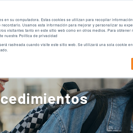
ón
Prueba de inglés gratuita
Aplica ya
es en su computadora. Estas cookies se utilizan para recopilar informació
te recordarlo. Usamos esta información para mejorar y personalizar su exp
tros visitantes tanto en este sitio web como en otros medios. Para obtener
te nuestra Política de privacidad
será rastreada cuando visite este sitio web. Se utilizará una sola cookie 
eado.
Programas de ingles
Programas Universitarios
C
rocedimientos