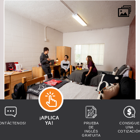
¡APLICA
YA!
ONTÁCTENOS!
PRUEBA
CONSIGUE
DE
UNA
INGLÉS
COTIZACIÓ
GRATUITA