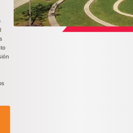
e
l
s
ito
sión
os