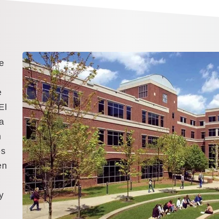
ce
e
El
a
n
es
en
y