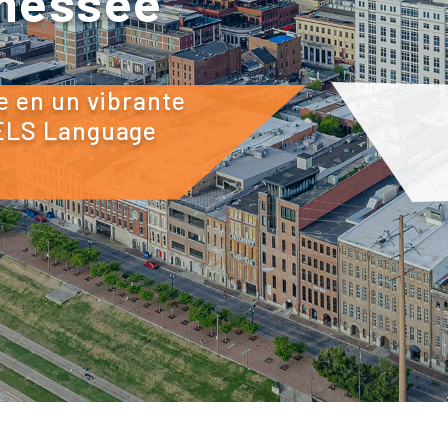
nnessee
e en un vibrante
 ELS Language