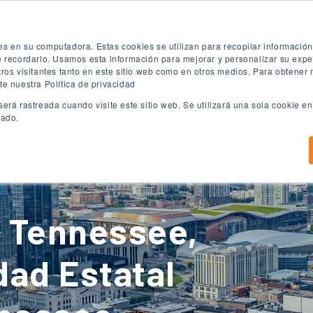
ón
Prueba de inglés gratuita
Aplica ya
es en su computadora. Estas cookies se utilizan para recopilar informació
te recordarlo. Usamos esta información para mejorar y personalizar su exp
tros visitantes tanto en este sitio web como en otros medios. Para obtener
te nuestra Política de privacidad
será rastreada cuando visite este sitio web. Se utilizará una sola cookie 
eado.
Programas de ingles
Programas Universitarios
C
, Tennessee,
dad Estatal