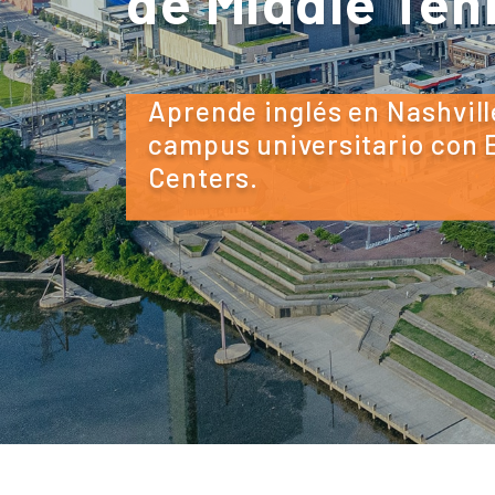
de Middle Te
Aprende inglés en Nashvill
campus universitario con
Centers.