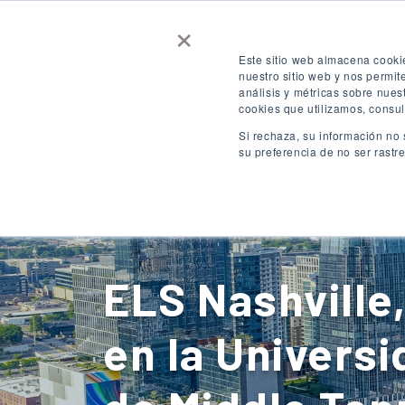
×
Contáctenos
Consigue una cotizaci
Este sitio web almacena cooki
nuestro sitio web y nos permi
análisis y métricas sobre nues
ACCESO
ES
cookies que utilizamos, consul
Si rechaza, su información no 
su preferencia de no ser rastr
Destinos
ELS Nashville
en la Universi