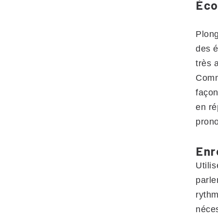
Éco
Plong
des é
très 
Comme
façon
en ré
prono
Enr
Utili
parle
rythm
néces