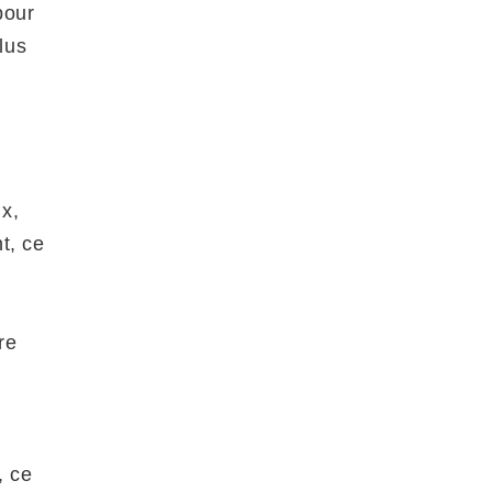
pour
lus
x,
t, ce
re
, ce