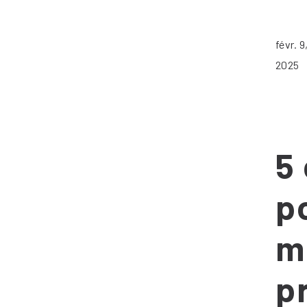
févr. 9
2025
5
p
m
p