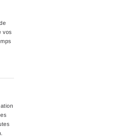
ide
é vos
temps
ation
des
utes
n.