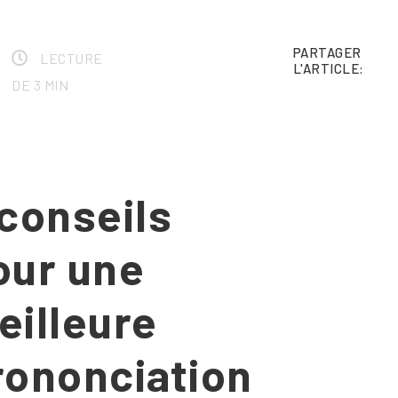
PARTAGER
,
LECTURE
L'ARTICLE:
DE 3 MIN
 conseils
our une
eilleure
rononciation