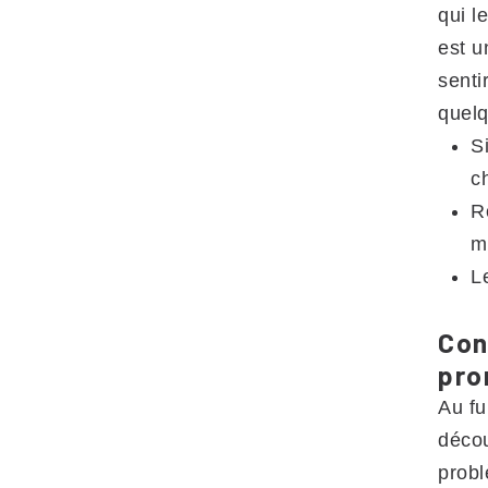
qui l
est u
senti
quel
S
ch
R
m
L
Con
pro
Au fu
décou
probl