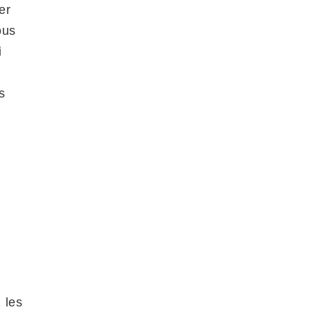
er
ous
i
s
 les