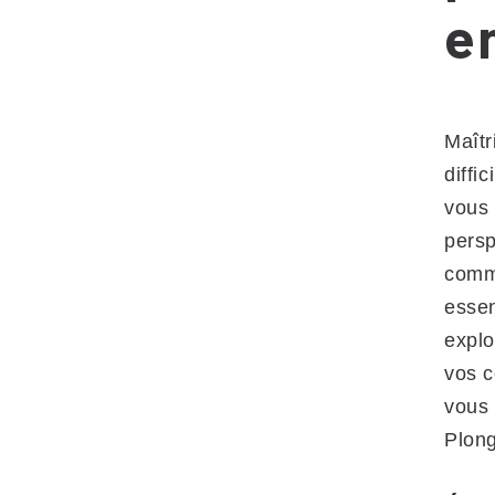
e
Maîtr
diffi
vous 
persp
commu
essen
explo
vos c
vous 
Plong