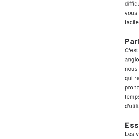
diffi
vous 
facil
Par
C'est
anglo
nous 
qui r
prono
temps
d'uti
Ess
Les v