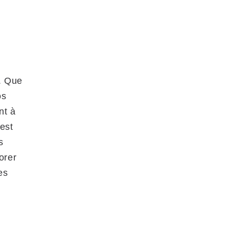
s. Que
os
nt à
est
s
orer
es