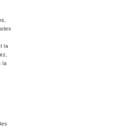
ms,
aites
t la
ez,
 la
des