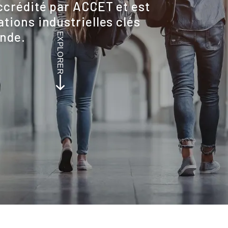
crédité par ACCET et est
tions industrielles clés
onde.
EXPLORER