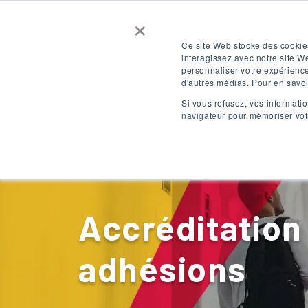
×
Contactez-nous
Obtenez un devis
Ce site Web stocke des cookies
interagissez avec notre site W
personnaliser votre expérience
SE CONNECTER
FR
d'autres médias. Pour en savoir
Si vous refusez, vos informatio
navigateur pour mémoriser votr
Destinations
Accréditation
adhésions