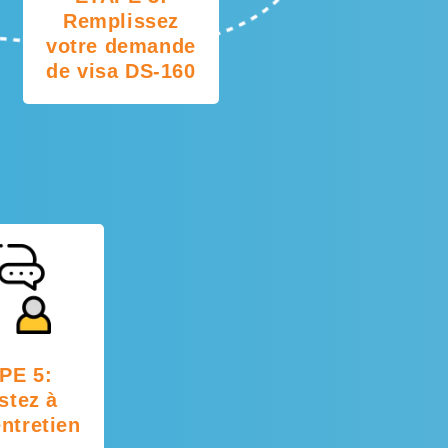
Remplissez
votre demande
de visa DS-160
PE 5:
stez à
entretien