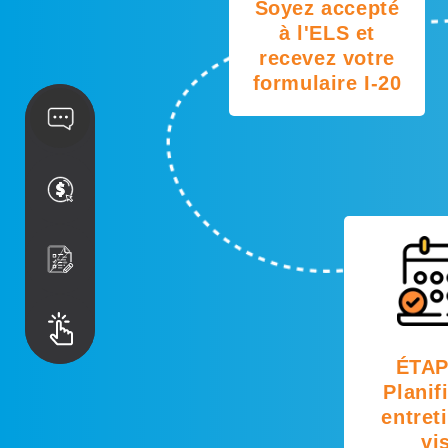
Soyez accepté
à l'ELS et
recevez votre
formulaire I-20
ÉTAP
Planif
entret
vi