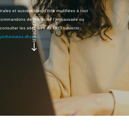
rales et susceptibles d'être modifiées à tout
recommandons de contacter l'ambassade ou
EXPLORER
 consulter les sites web du DHS suivants:
dyinthestates.dhs.gov/