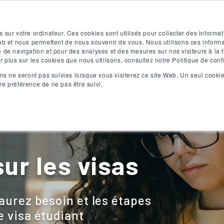
Test d'anglais gratuit
Appliquer maintenant
 sur votre ordinateur. Ces cookies sont utilisés pour collecter des informat
eb et nous permettent de nous souvenir de vous. Nous utilisons ces informat
 de navigation et pour des analyses et des mesures sur nos visiteurs à la f
 plus sur les cookies que nous utilisons, consultez notre Politique de confi
ns ne seront pas suivies lorsque vous visiterez ce site Web. Un seul cookie
e préférence de ne pas être suivi.
Programmes
Programmes
C
d'anglais
universitaires
s'
ur les visas
aurez besoin et les étapes
e visa étudiant