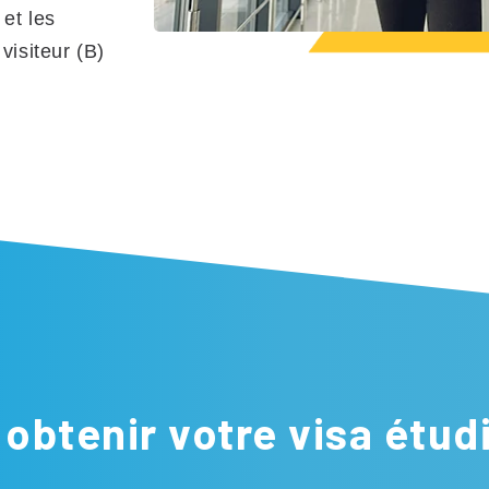
et les
visiteur (B)
obtenir votre visa étudi