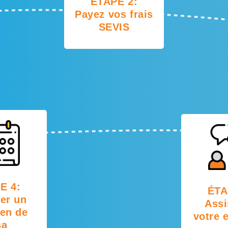
ÉTAPE 2:
Payez vos frais
SEVIS
E 4:
ÉTA
ier un
Assi
ien de
votre 
sa