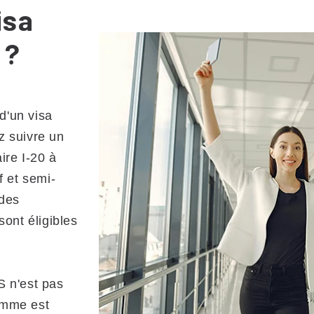
isa
 ?
d'un visa
z suivre un
ire I-20 à
f et semi-
 des
ont éligibles
 n'est pas
ramme est