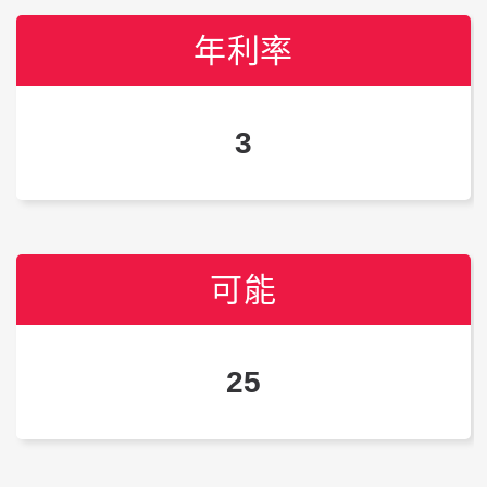
年利率
年利率
三月
26
14
3
可能
可能
可能
25
31
29