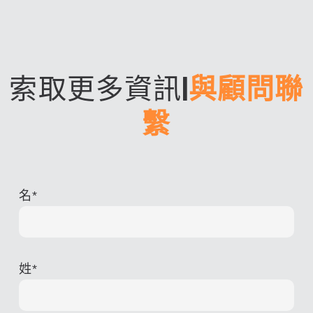
索取更多資訊
|
與顧問聯
繫
名
*
姓
*