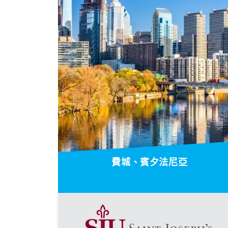
費城、賓夕法尼亞