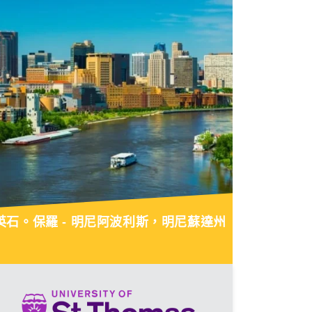
英石。保羅 - 明尼阿波利斯，明尼蘇達州