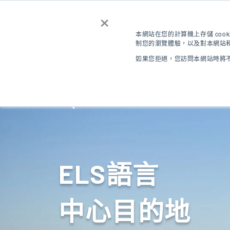
×
聯繫我們
取得報價
免費
本網站在您的計算機上存儲 coo
制您的瀏覽體驗，以及對本網站和
登錄
如果您拒絕，您訪問本網站時將不
ZH-TW
目的地
ELS語言
中心目的地