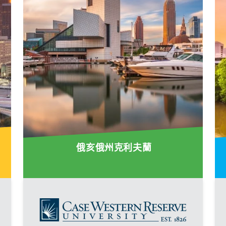
俄亥俄州克利夫蘭