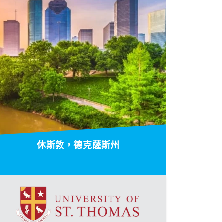
休斯敦，德克薩斯州