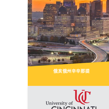
俄亥俄州辛辛那提