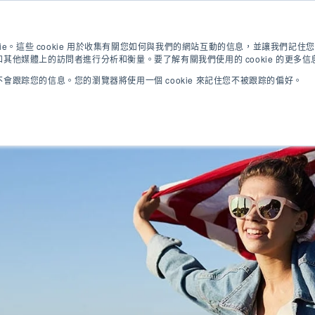
英語測試
現在申請
下載手冊
kie。這些 cookie 用於收集有關您如何與我們的網站互動的信息，並讓我們記
其他媒體上的訪問者進行分析和衡量。要了解有關我們使用的 cookie 的更多
會跟踪您的信息。您的瀏覽器將使用一個 cookie 來記住您不被跟踪的偏好。
英語課程
大學課程