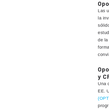
Opo
Las u
la in
sólid
estud
de la
forma
convi
Opo
y C
Una d
EE. U
(OPT)
progr