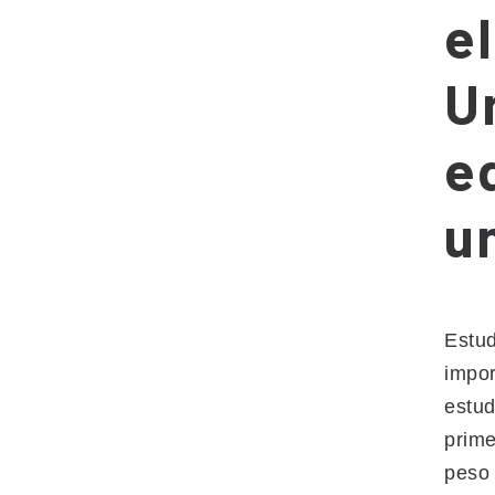
e
U
e
u
Estud
impor
estud
prime
peso 