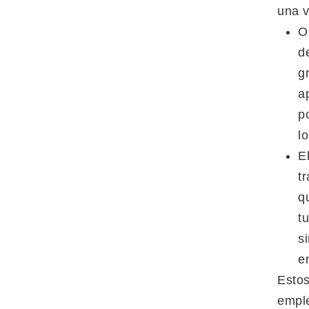
una v
O
d
g
a
p
l
E
t
q
t
s
e
Estos
emple