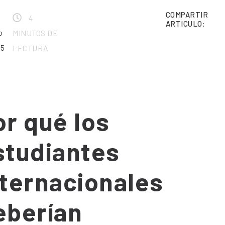
COMPARTIR
4
ARTICULO:
o
MINUTOS DE
25
LECTURA
or qué los
studiantes
nternacionales
eberían