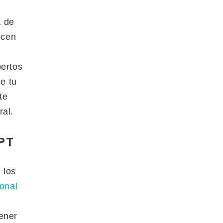
a de
ecen
pertos
ce tu
te
ral.
OPT
 los
ional
ener