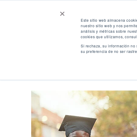
×
Contáctenos
Consigue una cotizaci
Este sitio web almacena cooki
nuestro sitio web y nos permi
análisis y métricas sobre nues
ACCESO
ES
cookies que utilizamos, consul
Si rechaza, su información no 
su preferencia de no ser rastr
Destinos