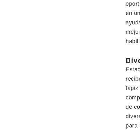
oport
en un
ayuda
mejor
habil
Div
Estad
recib
tapiz
compa
de co
diver
para 