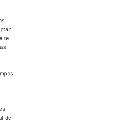
os
aptan
e te
ias
campos
des
al de