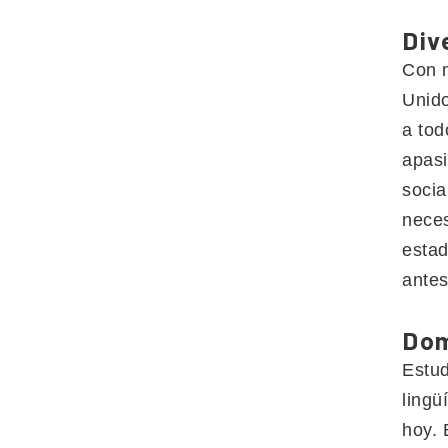
Div
Con m
Unid
a tod
apasi
socia
neces
estad
antes
Dom
Estud
lingü
hoy. 