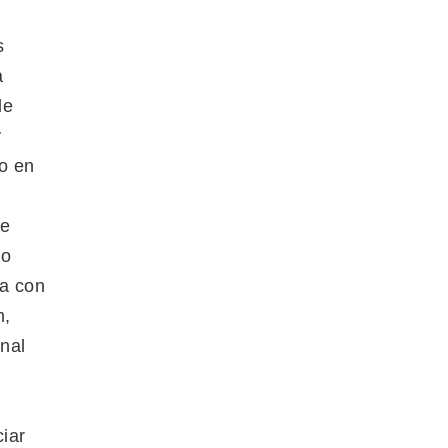
s
a
de
y
o en
de
lo
da con
m,
onal
ciar