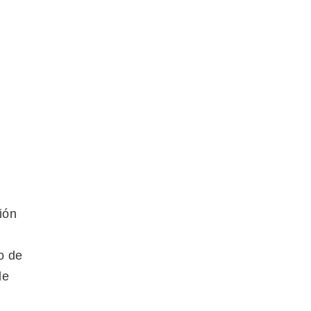
ión
o de
de