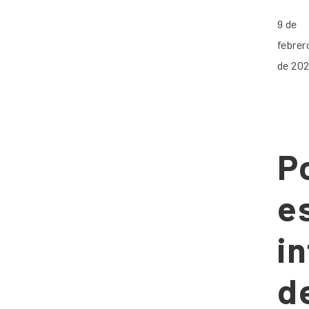
9 de
febrer
de 20
P
e
i
d