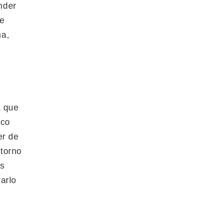
nder
te
ma,
a que
ico
er de
ntorno
as
arlo