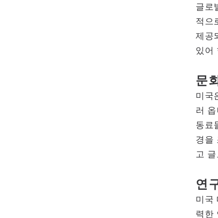
글로벌
적으로
제공되
있어
문
미국
러 옵
동료
경을
고 글
연구
미국 
력한