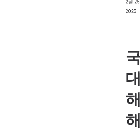
2월 25
2025
대
해
해