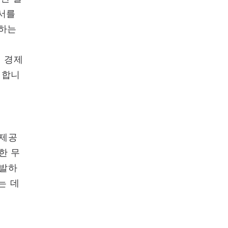
력서를
축하는
대 경제
 합니
 제공
한 무
개발하
는 데