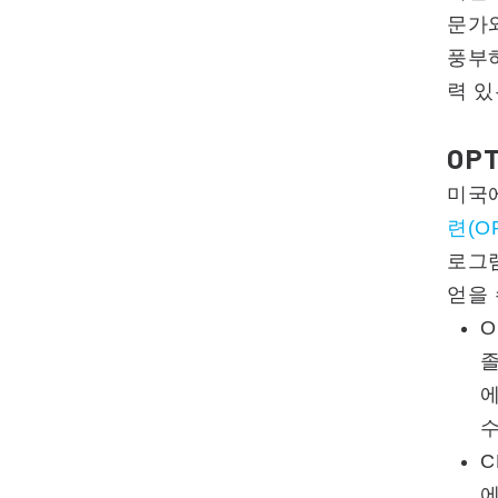
문가와
풍부
력 있
OP
미국
련(O
로그
얻을 
O
졸
수
C
에