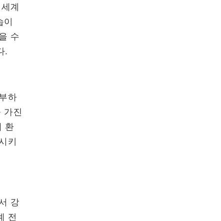
 세계
습이
을 수
다.
공부하
을 가진
 환
상시키
서 강
계 전