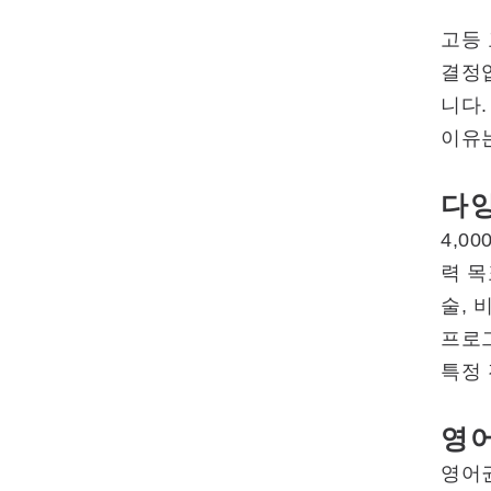
고등 
결정
니다.
이유
다양
4,0
력 목
술, 
프로그
특정 
영어
영어