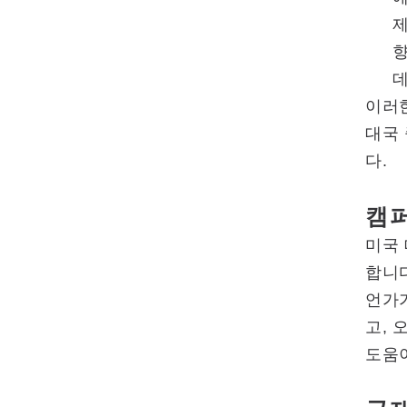
제
데
이러한
대국 
다.
캠퍼
미국
합니다
언가
고, 
도움