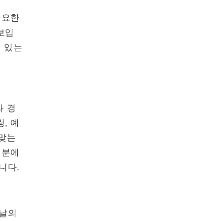
중요한
보입
력 있는
와 경
, 예
 맞는
덕분에
니다.
늘날의