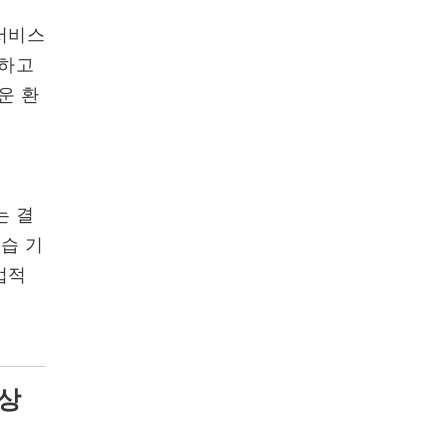
 서비스
유하고
운 환
는 결
학습 기
업적
향상