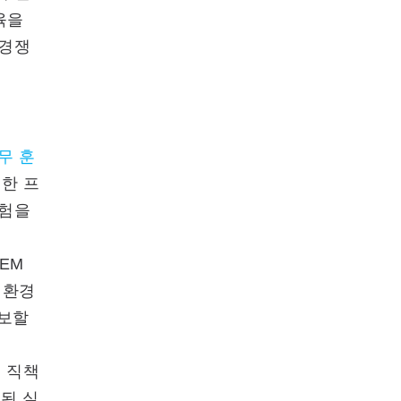
육을
 경쟁
무 훈
한 프
경험을
EM
 환경
확보할
 직책
된 실