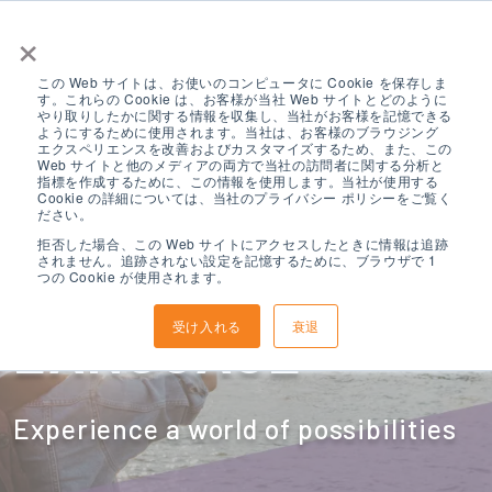
×
この Web サイトは、お使いのコンピュータに Cookie を保存しま
す。これらの Cookie は、お客様が当社 Web サイトとどのように
やり取りしたかに関する情報を収集し、当社がお客様を記憶できる
ようにするために使用されます。当社は、お客様のブラウジング
エクスペリエンスを改善およびカスタマイズするため、また、この
Web サイトと他のメディアの両方で当社の訪問者に関する分析と
指標を作成するために、この情報を使用します。当社が使用する
CHANGING LIVES
Cookie の詳細については、当社のプライバシー ポリシーをご覧く
ださい。
拒否した場合、この Web サイトにアクセスしたときに情報は追跡
されません。追跡されない設定を記憶するために、ブラウザで 1
THROUGH
つの Cookie が使用されます。
受け入れる
衰退
LANGUAGE
Experience a world of possibilities