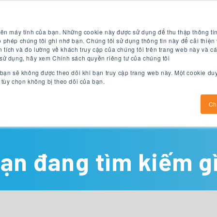
Kiểm tra tiếng Anh miễn
Áp dụng ngay bây
phí
giờ
rên máy tính của bạn. Những cookie này được sử dụng để thu thập thông tin
 phép chúng tôi ghi nhớ bạn. Chúng tôi sử dụng thông tin này để cải thiện 
tích và đo lường về khách truy cập của chúng tôi trên trang web này và cá
 sử dụng, hãy xem Chính sách quyền riêng tư của chúng tôi
 bạn sẽ không được theo dõi khi bạn truy cập trang web này. Một cookie du
 tùy chọn không bị theo dõi của bạn.
Chương trình tiếng Anh
chương trình đại học
Ch
ạn đang tìm kiếm g