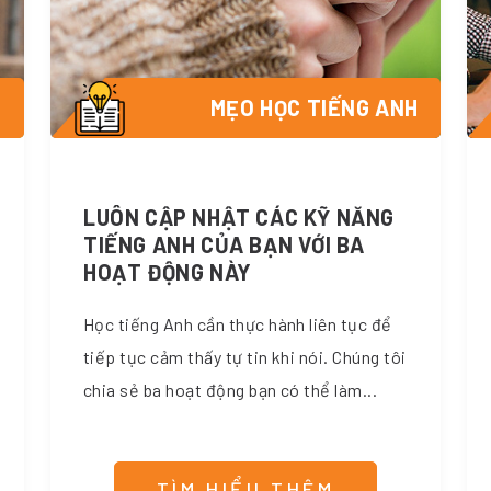
H
MẸO HỌC TIẾNG ANH
LUÔN CẬP NHẬT CÁC KỸ NĂNG
TIẾNG ANH CỦA BẠN VỚI BA
HOẠT ĐỘNG NÀY
Học tiếng Anh cần thực hành liên tục để
tiếp tục cảm thấy tự tin khi nói. Chúng tôi
chia sẻ ba hoạt động bạn có thể làm...
TÌM HIỂU THÊM