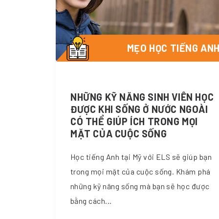
MẸO HỌC TIẾNG AN
NHỮNG KỸ NĂNG SINH VIÊN HỌC
ĐƯỢC KHI SỐNG Ở NƯỚC NGOÀI
CÓ THỂ GIÚP ÍCH TRONG MỌI
MẶT CỦA CUỘC SỐNG
Học tiếng Anh tại Mỹ với ELS sẽ giúp bạn
trong mọi mặt của cuộc sống. Khám phá
những kỹ năng sống mà bạn sẽ học được
bằng cách...