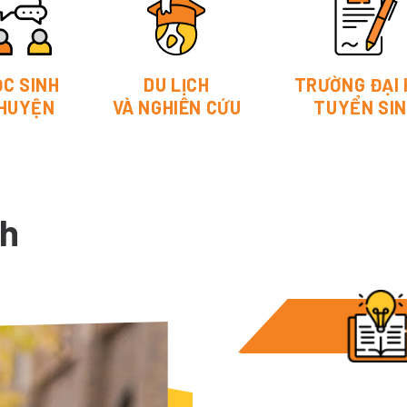
ỌC SINH
DU LỊCH
TRƯỜNG ĐẠI
HUYỆN
VÀ NGHIÊN CỨU
TUYỂN SI
nh
MẸO