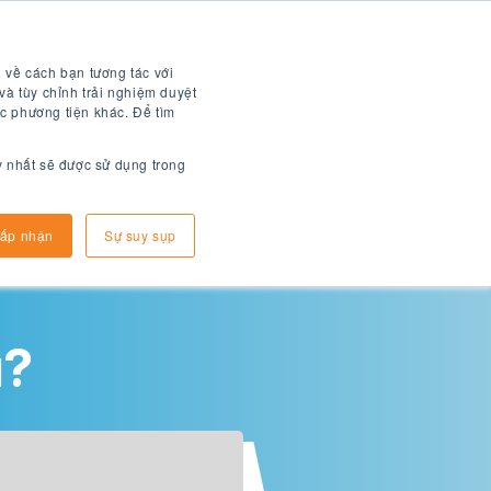
Tài liệu kỹ thuật
1-866-748-
số
9780
 về cách bạn tương tác với
và tùy chỉnh trải nghiệm duyệt
c phương tiện khác. Để tìm
y nhất sẽ được sử dụng trong
Làm sao để đăng kí
thông tin đến
ấp nhận
Sự suy sụp
ì?