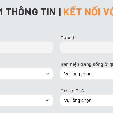
M THÔNG TIN
|
KẾT NỐI V
E-mail
*
Bạn hiện đang sống ở q
Cơ sở ELS