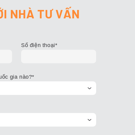
ỚI NHÀ TƯ VẤN
Số điện thoại
*
uốc gia nào?
*