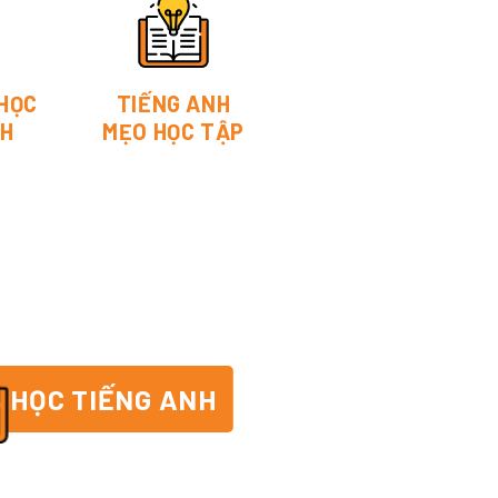
 HỌC
TIẾNG ANH
NH
MẸO HỌC TẬP
 HỌC TIẾNG ANH