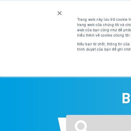
×
Liên hệ chúng
Nhận báo
tôi
giá
Trang web này lưu trữ cookie t
trang web của chúng tôi và cho
web của bạn cũng như để phân 
ĐĂNG NHẬP
hiểu thêm về cookie chúng tôi
VI
Nếu bạn từ chối, thông tin của
trình duyệt của bạn để ghi nhớ
điểm đến
B