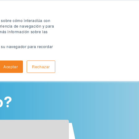
Folleto digital
n sobre cómo interactúa con
eriencia de navegación y para
 más información sobre las
en su navegador para recordar
ómo aplicar
Informacion de llegada
Aceptar
Rechazar
o?