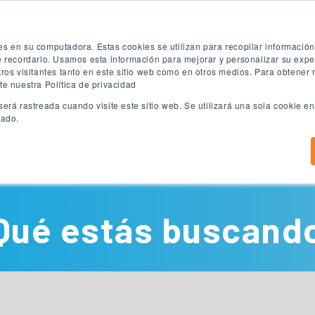
ón
Prueba de inglés gratuita
Aplica ya
es en su computadora. Estas cookies se utilizan para recopilar informació
te recordarlo. Usamos esta información para mejorar y personalizar su exp
tros visitantes tanto en este sitio web como en otros medios. Para obtener
te nuestra Política de privacidad
será rastreada cuando visite este sitio web. Se utilizará una sola cookie 
eado.
Programas de ingles
Programas Universitarios
C
Qué estás buscand