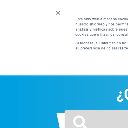
×
Contáctenos
Consigue una cotizaci
Este sitio web almacena cooki
nuestro sitio web y nos permi
análisis y métricas sobre nues
ACCESO
ES
cookies que utilizamos, consul
Si rechaza, su información no 
su preferencia de no ser rastr
Destinos
¿